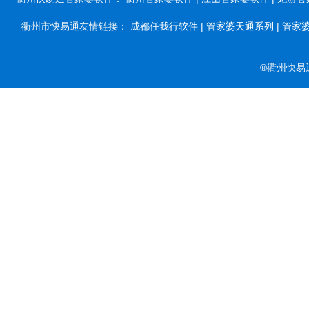
衢州市快易通友情链接：
成都任我行软件 |
管家婆天通系列 |
管家婆
®衢州快易通软