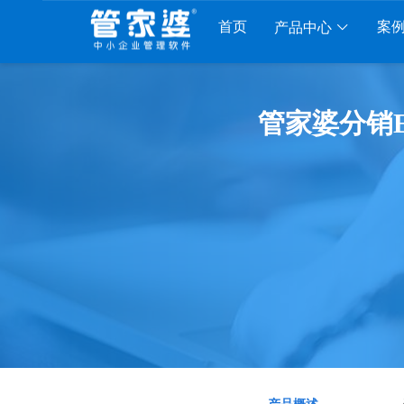
首页
案
产品中心
工贸系列
分销系列
服装系列
行业系
管家婆分销E
贸PRO
管家婆分销ERP A8
管家婆服装DRP
千方百剂医
工贸M系列
管家婆分销ERP S3
管家婆服装net
管家婆汽配
贸ERP
管家婆分销ERP V3
管家婆服装SII
管家婆母婴
财贸C系列
管家婆分销ERP V1
管家婆服装普及版
管家婆皮革
财贸双全
管家婆D9 SAAS
管家婆ishop SAAS
管家婆五金
财务版