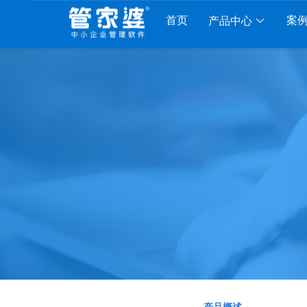
首页
案
产品中心
工贸系列
分销系列
服装系列
行业系
贸PRO
管家婆分销ERP A8
管家婆服装DRP
千方百剂医
工贸M系列
管家婆分销ERP S3
管家婆服装net
管家婆汽配
贸ERP
管家婆分销ERP V3
管家婆服装SII
管家婆母婴
财贸C系列
管家婆分销ERP V1
管家婆服装普及版
管家婆皮革
财贸双全
管家婆D9 SAAS
管家婆ishop SAAS
管家婆五金
财务版