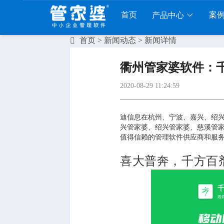
首页
案
产品中心
首页
>
新闻动态
> 新闻详情
工贸系列
分销系列
服装系列
行业系
衢州管家婆软件：
贸PRO
管家婆分销ERP A8
管家婆服装DRP
千方百剂医
2020-08-29 11:24:59
工贸M系列
管家婆分销ERP S3
管家婆服装net
管家婆汽配
贸ERP
管家婆分销ERP V3
管家婆服装SII
管家婆母婴
迪信息在杭州、宁波、嘉兴、绍
兴管家婆、绍兴管家婆、慈溪管
财贸C系列
管家婆分销ERP V1
管家婆服装普及版
管家婆皮革
值得信赖的管理软件供应商和服务
财贸双全
管家婆D9 SAAS
管家婆ishop SAAS
管家婆五金
喜大普奔，千方百
财务版